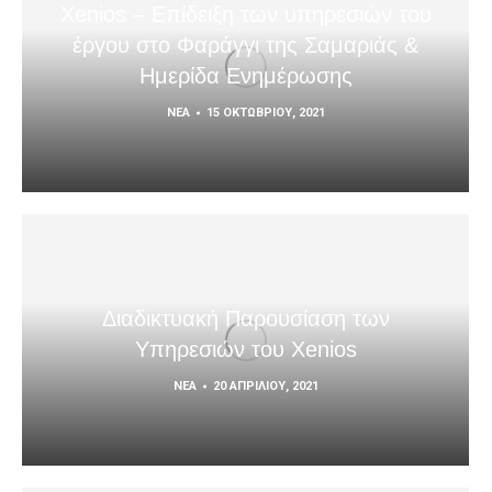
Xenios – Επίδειξη των υπηρεσιών του
έργου στο Φαράγγι της Σαμαριάς &
Ημερίδα Ενημέρωσης
ΝΈΑ
15 ΟΚΤΩΒΡΊΟΥ, 2021
Διαδικτυακή Παρουσίαση των
Υπηρεσιών του Xenios
ΝΈΑ
20 ΑΠΡΙΛΊΟΥ, 2021